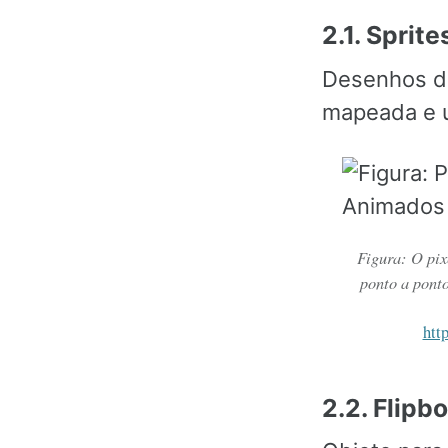
2.1. Sprite
Desenhos de
mapeada e u
Figura: O pix
ponto a ponto
htt
2.2. Flipb