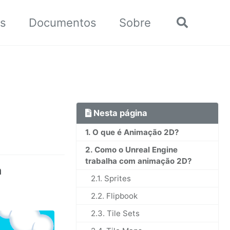
ts
Documentos
Sobre
Chavear
busca
Nesta página
1. O que é Animação 2D?
2. Como o Unreal Engine
trabalha com animação 2D?
a
2.1. Sprites
2.2. Flipbook
2.3. Tile Sets