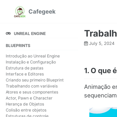
Pular
Pular
Pular
Cafegeek
para
para
para
navegação
conteúdo
rodapé
primária
Trabal
UNREAL ENGINE
July 5, 2024
BLUEPRINTS
Introdução ao Unreal Engine
Instalação e Configuração
Estrutura de pastas
1. O que
Interface e Editores
Criando seu primeiro Blueprint
Animação em
Trabalhando com variáveis
Atores e seus componentes
sequenciame
Actor, Pawn e Character
Herança de Objetos
Colisão entre objetos
Estruturas de controle