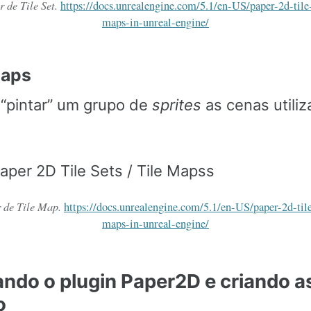
 de Tile Set.
https://docs.unrealengine.com/5.1/en-US/paper-2d-tile-
maps-in-unreal-engine/
Maps
 “pintar” um grupo de
sprites
as cenas utili
 de Tile Map.
https://docs.unrealengine.com/5.1/en-US/paper-2d-tile
maps-in-unreal-engine/
tando o plugin Paper2D e criando a
o