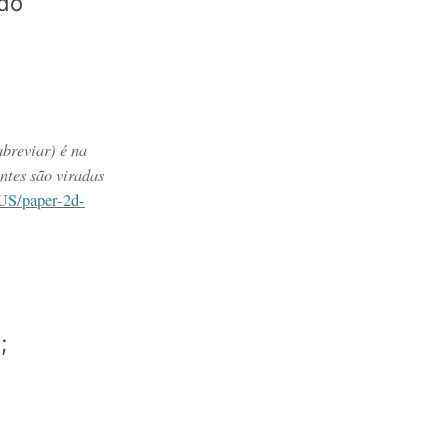
do
breviar) é na
ntes são viradas
-US/paper-2d-
s
;