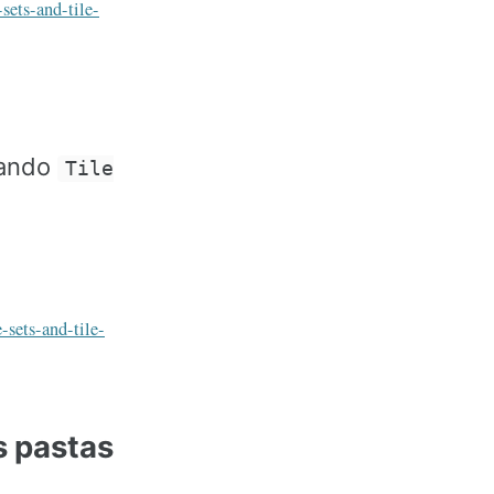
sets-and-tile-
zando
Tile
-sets-and-tile-
s pastas