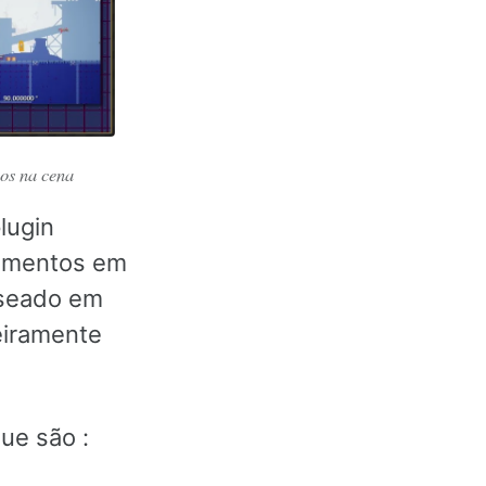
nos na cena
lugin
lementos em
seado em
eiramente
ue são :