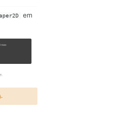
em
aper2D
e.
s
.