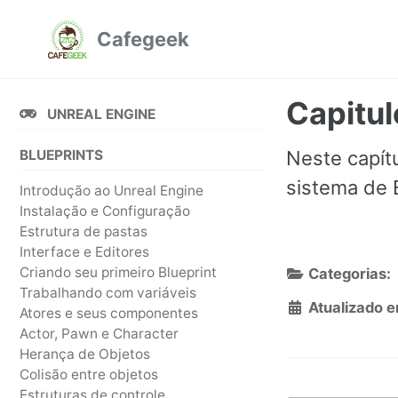
Pular
Pular
Pular
Cafegeek
para
para
para
navegação
conteúdo
rodapé
primária
Capitul
UNREAL ENGINE
BLUEPRINTS
Neste capít
sistema de B
Introdução ao Unreal Engine
Instalação e Configuração
Estrutura de pastas
Interface e Editores
Criando seu primeiro Blueprint
Categorias:
Trabalhando com variáveis
Atualizado e
Atores e seus componentes
Actor, Pawn e Character
Herança de Objetos
Colisão entre objetos
Estruturas de controle