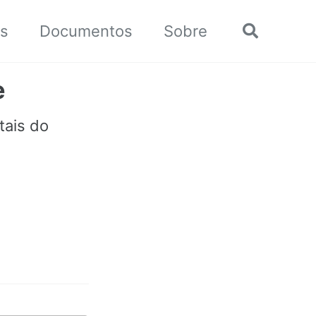
ts
Documentos
Sobre
Chavear
busca
e
tais do