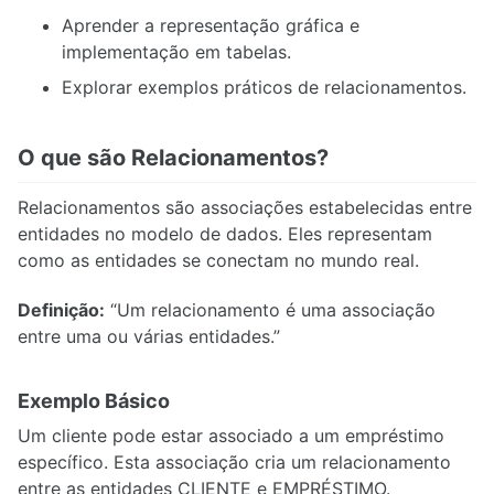
6.2. Processamento e otimização de consultas
Aprender a representação gráfica e
6.3. Controle de Transações (ACID)
implementação em tabelas.
6.4. Controle de concorrência
Explorar exemplos práticos de relacionamentos.
7.1. Banco de Dados Distribuídos
O que são Relacionamentos?
Relacionamentos são associações estabelecidas entre
8.1. Projetos de Banco de Dados
entidades no modelo de dados. Eles representam
8.2. Modelagem e Implementação Prática
como as entidades se conectam no mundo real.
8.3. Inovação e Prototipação
8.4. Laboratório de Consultas e Programação
Definição:
“Um relacionamento é uma associação
8.5. Regras das Atividades
entre uma ou várias entidades.”
8.6. Regras das Atividades teóricas
Exemplo Básico
Um cliente pode estar associado a um empréstimo
específico. Esta associação cria um relacionamento
entre as entidades CLIENTE e EMPRÉSTIMO.