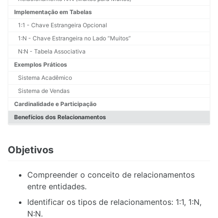
3.1. Modelo de Entidade e Relacionamento
Implementação em Tabelas
3.2. Restrições de Integridade
1:1 - Chave Estrangeira Opcional
3.3.Chave Primaria
1:N - Chave Estrangeira no Lado “Muitos”
3.4.Chave Estrangeira
3.5. Integridade Referencial e Cardinalidade
N:N - Tabela Associativa
3.6. Dependência de Existência
Exemplos Práticos
3.7.Agregação
Sistema Acadêmico
3.8. O que é Auto-relacionamento?
Sistema de Vendas
3.9. Especialização e Generalização
3.10. Normalização de Dados (Eliminando Redundâncias)
Cardinalidade e Participação
Benefícios dos Relacionamentos
4.1. O que são Visões? (Views)
Objetivos
5.1. Procedimentos e Funções (Stored Procedures/Functions)
Compreender o conceito de relacionamentos
5.2. Gatilhos e Funções (Triggers/Functions)
entre entidades.
Identificar os tipos de relacionamentos: 1:1, 1:N,
N:N.
6.1. Arquitetura de Gerenciadores