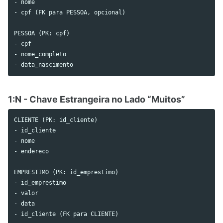
- nome

- cpf (FK para PESSOA, opcional)

PESSOA (PK: cpf)

- cpf

- nome_completo

1:N - Chave Estrangeira no Lado “Muitos”
CLIENTE (PK: id_cliente)

- id_cliente

- nome

- endereco

EMPRESTIMO (PK: id_emprestimo)

- id_emprestimo

- valor

- data
