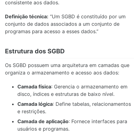
consistente aos dados.
6.2. Processamento e otimização de consultas
6.3. Controle de Transações (ACID)
Definição técnica:
“Um SGBD é constituído por um
6.4. Controle de concorrência
conjunto de dados associados a um conjunto de
programas para acesso a esses dados.”
7.1. Banco de Dados Distribuídos
Estrutura dos SGBD
8.1. Projetos de Banco de Dados
Os SGBD possuem uma arquitetura em camadas que
8.2. Modelagem e Implementação Prática
organiza o armazenamento e acesso aos dados:
8.3. Inovação e Prototipação
8.4. Laboratório de Consultas e Programação
Camada física
: Gerencia o armazenamento em
8.5. Regras das Atividades
disco, índices e estruturas de baixo nível.
8.6. Regras das Atividades teóricas
Camada lógica
: Define tabelas, relacionamentos
e restrições.
Camada de aplicação
: Fornece interfaces para
usuários e programas.