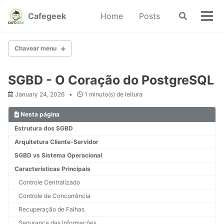
Pular
Pular
Pular
Cafegeek
Home
Posts
Chavear
para
para
para
Cha
busca
navegação
conteúdo
rodapé
men
primária
Chavear menu
1. CONCEITOS FUNDAMENTAIS
SGBD - O Coração do PostgreSQL
1.1. O que é um Banco de Dados?
January 24, 2026
1 minuto(s) de leitura
1.2. Dados, Informação e Conhecimento
1.3. SGBD - O Coração do PostgreSQL
Nesta página
1.4. Abstração de Dados
Estrutura dos SGBD
1.5. Modelos de Dados
Arquitetura Cliente-Servidor
1.6. O que é regras de negócio?
1.7. Perfis de Usuários de BD
SGBD vs Sistema Operacional
Características Principais
Controle Centralizado
2.1. SQL - Linguagem Estruturada de Consulta
Controle de Concorrência
2.2. Primeiros Passos no PostgreSQL (DDL e DML)
Recuperação de Falhas
Segurança das Informações