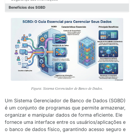
3.1. Modelo de Entidade e Relacionamento
Benefícios dos SGBD
3.2. Restrições de Integridade
3.3.Chave Primaria
3.4.Chave Estrangeira
3.5. Integridade Referencial e Cardinalidade
3.6. Dependência de Existência
3.7.Agregação
3.8. O que é Auto-relacionamento?
3.9. Especialização e Generalização
3.10. Normalização de Dados (Eliminando Redundâncias)
4.1. O que são Visões? (Views)
Figura: Sistema Gerenciador de Banco de Dados.
Um Sistema Gerenciador de Banco de Dados (SGBD)
5.1. Procedimentos e Funções (Stored Procedures/Functions)
é um conjunto de programas que permite armazenar,
5.2. Gatilhos e Funções (Triggers/Functions)
organizar e manipular dados de forma eficiente. Ele
fornece uma interface entre os usuários/aplicações e
o banco de dados físico, garantindo acesso seguro e
6.1. Arquitetura de Gerenciadores