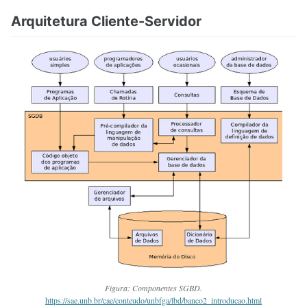
Arquitetura Cliente-Servidor
Figura: Componentes SGBD.
https://sae.unb.br/cae/conteudo/unbfga/lbd/banco2_introducao.html