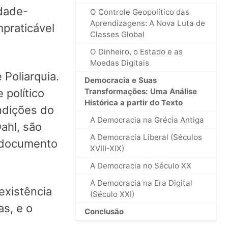
idade-
O Controle Geopolítico das
Aprendizagens: A Nova Luta de
mpraticável
Classes Global
O Dinheiro, o Estado e as
Moedas Digitais
 Poliarquia.
Democracia e Suas
 político
Transformações: Uma Análise
Histórica a partir do Texto
ndições do
A Democracia na Grécia Antiga
ahl, são
A Democracia Liberal (Séculos
 documento
XVIII-XIX)
A Democracia no Século XX
A Democracia na Era Digital
existência
(Século XXI)
as, e o
Conclusão