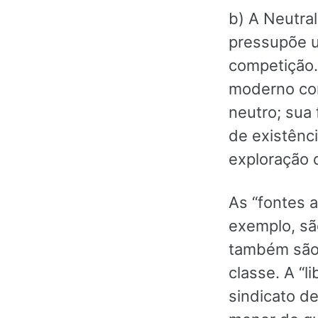
b) A Neutra
pressupõe u
competição. 
moderno com
neutro; sua 
de existênci
exploração 
As “fontes a
exemplo, sã
também são 
classe. A “
sindicato d