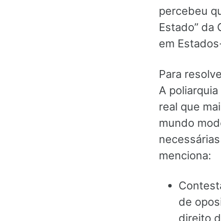
percebeu qu
Estado” da G
em Estados
Para resolve
A poliarquia
real que ma
mundo moder
necessárias
menciona:
Contest
de oposi
direito 