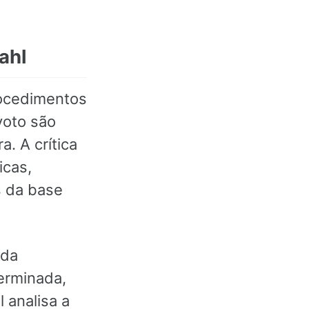
ahl
rocedimentos
voto são
. A crítica
icas,
 da base
 da
terminada,
l analisa a