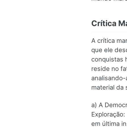
Crítica M
A crítica m
que ele des
conquistas h
reside no fa
analisando
material da
a) A Democr
Exploração: 
em última in