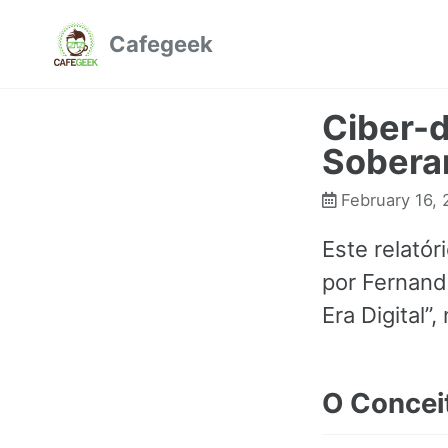
Pular
Pular
Pular
Cafegeek
para
para
para
navegação
conteúdo
rodapé
primária
Ciber-d
Sobera
February 16,
Este relató
por Fernand
Era Digital”
O Conceit