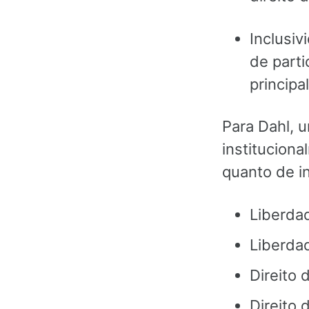
Inclusiv
de parti
principa
Para Dahl, 
instituciona
quanto de in
Liberdad
Liberda
Direito 
Direito 