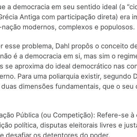
e a democracia em seu sentido ideal (a “c
récia Antiga com participação direta) era i
-nação modernos, complexos e populosos.
r esse problema, Dahl propôs o conceito de
 não é a democracia em si, mas sim o regime
is se aproxima do ideal democrático nas co
no. Para uma poliarquia existir, segundo D
 duas dimensões fundamentais, que o seu
ação Pública (ou Competição): Refere-se à 
ção política, disputas eleitorais livres e just
de desafiar os detentores do poder.