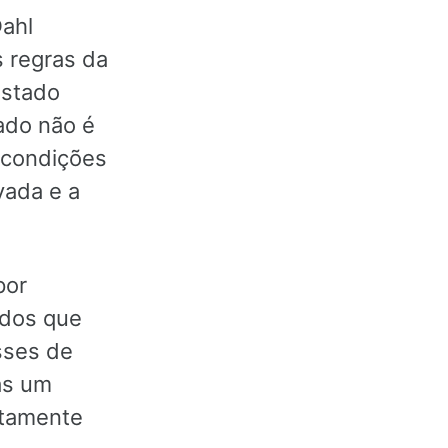
Dahl
 regras da
Estado
ado não é
s condições
vada e a
por
ados que
sses de
as um
itamente