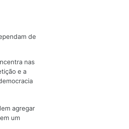
 dependam de
oncentra nas
tição e a
 democracia
odem agregar
e em um