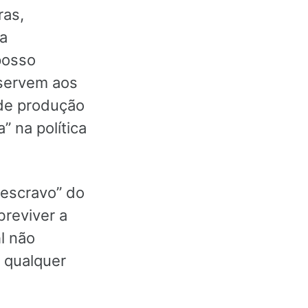
ras,
 a
posso
 servem aos
 de produção
” na política
“escravo” do
breviver a
l não
a qualquer