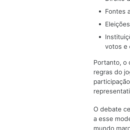
Fontes a
Eleições
Institu
votos e 
Portanto, o
regras do j
participaçã
representati
O debate ce
a esse mode
mundo marca