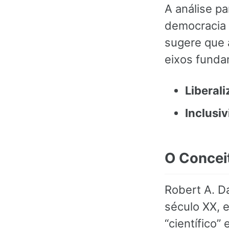
A análise p
democracia 
sugere que 
eixos funda
Liberal
Inclusi
O Concei
Robert A. Da
século XX, 
“científico”