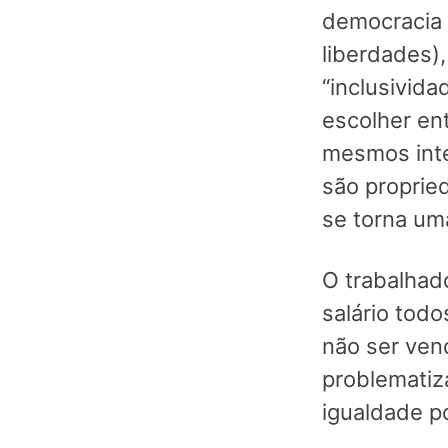
democracia a
liberdades),
“inclusivid
escolher en
mesmos inte
são propried
se torna uma
O trabalhado
salário todo
não ser vend
problematiza
igualdade po