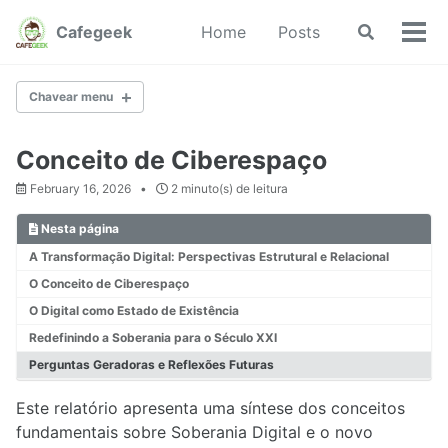
Pular
Pular
Pular
Cafegeek
Home
Posts
Chavear
para
para
para
Cha
busca
navegação
conteúdo
rodapé
men
primária
Chavear menu
SOBERANIA DIGITAL
Conceito de Ciberespaço
February 16, 2026
2 minuto(s) de leitura
1.1. A transformação digital
Nesta página
1.2. Conceito de ciberespaço
A Transformação Digital: Perspectivas Estrutural e Relacional
1.3. Internet das Coisas e a internet da gente
1.4. Desigualdade automazida
O Conceito de Ciberespaço
1.5. Capitalismo de Vigilância
O Digital como Estado de Existência
1.6. Cibersegurança e Governança digital
Redefinindo a Soberania para o Século XXI
1.7. Produção e riquezas na Era Digital
Perguntas Geradoras e Reflexões Futuras
1.8. Capitalismo de Vigilância
1.9. Infraestrutura Digital, Soberania e Geopolítica
Este relatório apresenta uma síntese dos conceitos
1.10. Regulação, Controle, Autonomia e Transparência
fundamentais sobre Soberania Digital e o novo