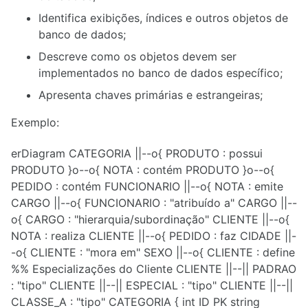
Identifica exibições, índices e outros objetos de
banco de dados;
Descreve como os objetos devem ser
implementados no banco de dados específico;
Apresenta chaves primárias e estrangeiras;
Exemplo:
erDiagram CATEGORIA ||--o{ PRODUTO : possui
PRODUTO }o--o{ NOTA : contém PRODUTO }o--o{
PEDIDO : contém FUNCIONARIO ||--o{ NOTA : emite
CARGO ||--o{ FUNCIONARIO : "atribuído a" CARGO ||--
o{ CARGO : "hierarquia/subordinação" CLIENTE ||--o{
NOTA : realiza CLIENTE ||--o{ PEDIDO : faz CIDADE ||-
-o{ CLIENTE : "mora em" SEXO ||--o{ CLIENTE : define
%% Especializações do Cliente CLIENTE ||--|| PADRAO
: "tipo" CLIENTE ||--|| ESPECIAL : "tipo" CLIENTE ||--||
CLASSE_A : "tipo" CATEGORIA { int ID PK string