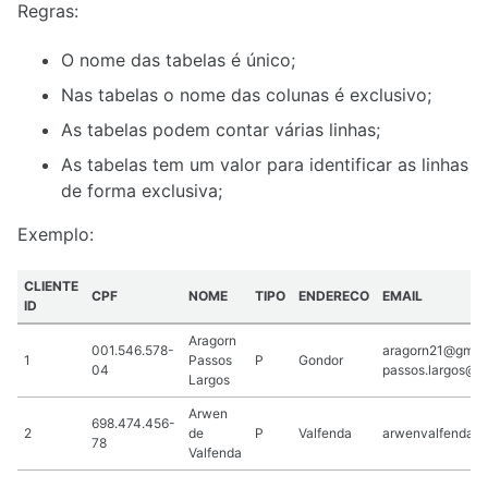
Regras:
O nome das tabelas é único;
Nas tabelas o nome das colunas é exclusivo;
As tabelas podem contar várias linhas;
As tabelas tem um valor para identificar as linhas
de forma exclusiva;
Exemplo:
CLIENTE
CPF
NOME
TIPO
ENDERECO
EMAIL
ID
Aragorn
001.546.578-
aragorn21@gmail
1
Passos
P
Gondor
04
passos.largos@h
Largos
Arwen
698.474.456-
2
de
P
Valfenda
arwenvalfenda@
78
Valfenda