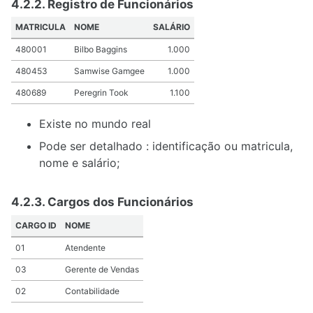
4.2.2. Registro de Funcionários
MATRICULA
NOME
SALÁRIO
480001
Bilbo Baggins
1.000
480453
Samwise Gamgee
1.000
480689
Peregrin Took
1.100
Existe no mundo real
Pode ser detalhado : identificação ou matricula,
nome e salário;
4.2.3. Cargos dos Funcionários
CARGO ID
NOME
01
Atendente
03
Gerente de Vendas
02
Contabilidade