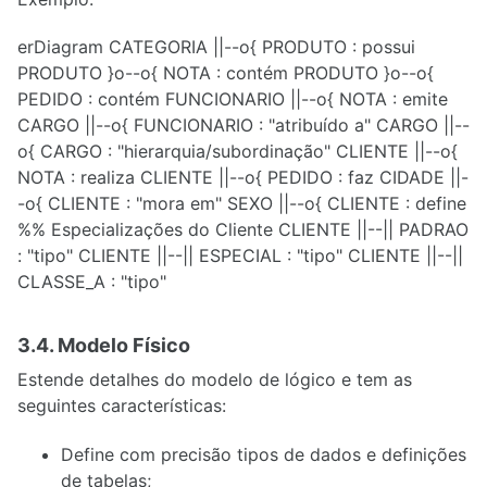
erDiagram CATEGORIA ||--o{ PRODUTO : possui
PRODUTO }o--o{ NOTA : contém PRODUTO }o--o{
PEDIDO : contém FUNCIONARIO ||--o{ NOTA : emite
CARGO ||--o{ FUNCIONARIO : "atribuído a" CARGO ||--
o{ CARGO : "hierarquia/subordinação" CLIENTE ||--o{
NOTA : realiza CLIENTE ||--o{ PEDIDO : faz CIDADE ||-
-o{ CLIENTE : "mora em" SEXO ||--o{ CLIENTE : define
%% Especializações do Cliente CLIENTE ||--|| PADRAO
: "tipo" CLIENTE ||--|| ESPECIAL : "tipo" CLIENTE ||--||
CLASSE_A : "tipo"
3.4. Modelo Físico
Estende detalhes do modelo de lógico e tem as
seguintes características:
Define com precisão tipos de dados e definições
de tabelas;