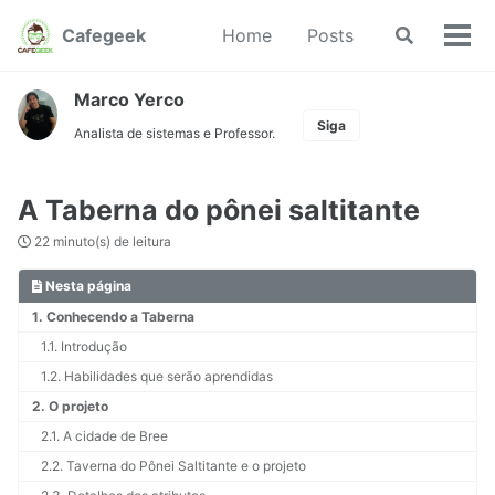
Pular
Pular
Pular
Cafegeek
Home
Posts
Chavear
para
para
para
Cha
busca
navegação
conteúdo
rodapé
men
primária
Marco Yerco
Siga
Analista de sistemas e Professor.
A Taberna do pônei saltitante
22 minuto(s) de leitura
Nesta página
1. Conhecendo a Taberna
1.1. Introdução
1.2. Habilidades que serão aprendidas
2. O projeto
2.1. A cidade de Bree
2.2. Taverna do Pônei Saltitante e o projeto