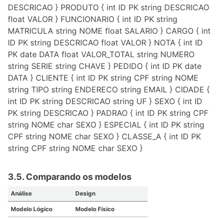
DESCRICAO } PRODUTO { int ID PK string DESCRICAO
float VALOR } FUNCIONARIO { int ID PK string
MATRICULA string NOME float SALARIO } CARGO { int
ID PK string DESCRICAO float VALOR } NOTA { int ID
PK date DATA float VALOR_TOTAL string NUMERO
string SERIE string CHAVE } PEDIDO { int ID PK date
DATA } CLIENTE { int ID PK string CPF string NOME
string TIPO string ENDERECO string EMAIL } CIDADE {
int ID PK string DESCRICAO string UF } SEXO { int ID
PK string DESCRICAO } PADRAO { int ID PK string CPF
string NOME char SEXO } ESPECIAL { int ID PK string
CPF string NOME char SEXO } CLASSE_A { int ID PK
string CPF string NOME char SEXO }
3.5. Comparando os modelos
Análise
Design
Modelo Lógico
Modelo Físico